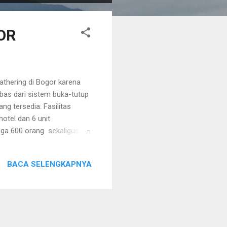
OR
athering di Bogor karena
ebas dari sistem buka-tutup
ng tersedia: Fasilitas
otel dan 6 unit
gga 600 orang sekaligus.
Aula utama memiliki
n seperti videotron, AC,
BACA SELENGKAPNYA
egiatan outbound , team
tik (anak & dewasa),
ess area. Paket Gathering...