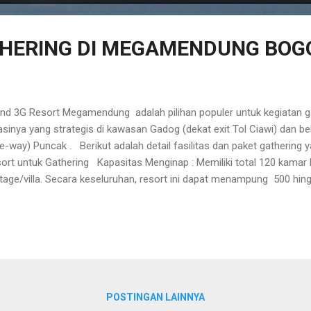
HERING DI MEGAMENDUNG BOG
nd 3G Resort Megamendung adalah pilihan populer untuk kegiatan g
asinya yang strategis di kawasan Gadog (dekat exit Tol Ciawi) dan b
e-way) Puncak . Berikut adalah detail fasilitas dan paket gathering ya
ort untuk Gathering Kapasitas Menginap : Memiliki total 120 kamar h
tage/villa. Secara keseluruhan, resort ini dapat menampung 500 hin
ng Pertemuan : Tersedia 5 Aula/Ballroom dengan berbagai ukuran. 
asitas besar hingga 600 orang dan dilengkapi dengan fasilitas moder
 sound system. Area Outdoor : Lapangan rumput yang luas untuk k
lding , senam pagi, hingga api unggun. Rekreasi : 2 kolam renang este
angan basket/badminton indoor, meja biliar, tenis meja, dan mini fitn
POSTINGAN LAINNYA