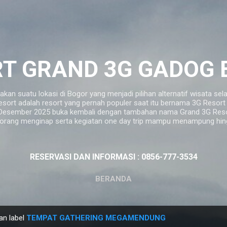
Langsung ke konten utama
T GRAND 3G GADOG
n suatu lokasi di Bogor yang menjadi pilihan alternatif wisata sel
esort adalah resort yang pernah populer saat itu bernama 3G Reso
06 Desember 2025 buka kembali dengan tambahan nama Grand 3G Resor
ang menginap serta kegiatan one day trip mampu menampung hing
RESERVASI DAN INFORMASI : 0856-777-3534
BERANDA
an label
TEMPAT GATHERING MEGAMENDUNG