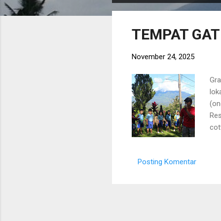
s
t
TEMPAT GAT
i
n
November 24, 2025
g
a
Gra
n
lok
(on
Res
cot
Rua
kap
Posting Komentar
dan
bui
lap