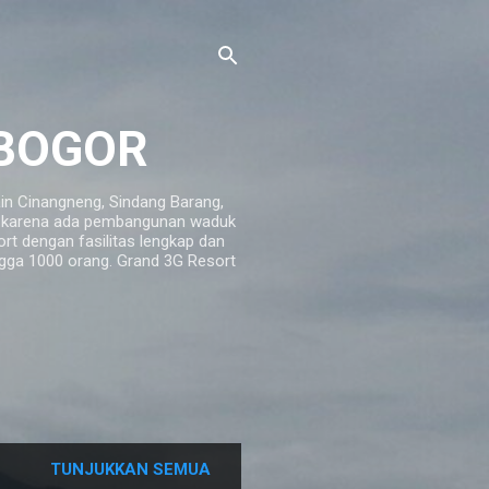
 BOGOR
ain Cinangneng, Sindang Barang,
rt karena ada pembangunan waduk
t dengan fasilitas lengkap dan
ga 1000 orang. Grand 3G Resort
TUNJUKKAN SEMUA