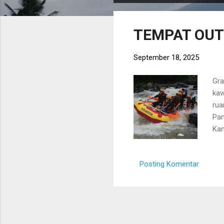
s
t
TEMPAT OUT
i
n
September 18, 2025
g
a
Gra
n
kaw
rua
Pan
Kan
Kap
500
Posting Komentar
uta
keg
bul