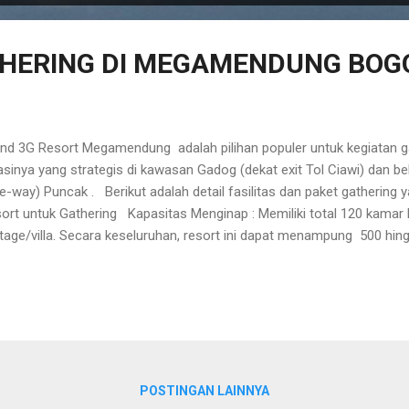
HERING DI MEGAMENDUNG BOG
nd 3G Resort Megamendung adalah pilihan populer untuk kegiatan g
asinya yang strategis di kawasan Gadog (dekat exit Tol Ciawi) dan b
e-way) Puncak . Berikut adalah detail fasilitas dan paket gathering ya
ort untuk Gathering Kapasitas Menginap : Memiliki total 120 kamar h
tage/villa. Secara keseluruhan, resort ini dapat menampung 500 hin
ng Pertemuan : Tersedia 5 Aula/Ballroom dengan berbagai ukuran. 
asitas besar hingga 600 orang dan dilengkapi dengan fasilitas moder
 sound system. Area Outdoor : Lapangan rumput yang luas untuk k
lding , senam pagi, hingga api unggun. Rekreasi : 2 kolam renang este
angan basket/badminton indoor, meja biliar, tenis meja, dan mini fitn
POSTINGAN LAINNYA