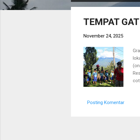
s
t
TEMPAT GAT
i
n
November 24, 2025
g
a
Gra
n
lok
(on
Res
cot
Rua
kap
Posting Komentar
dan
bui
lap