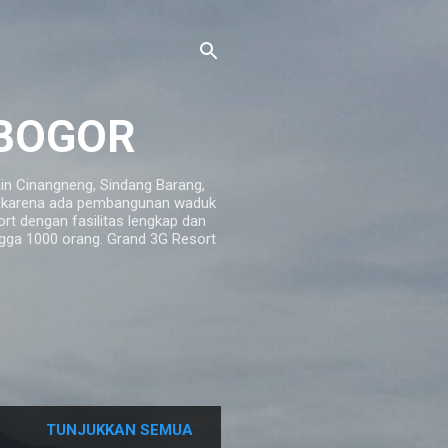
 BOGOR
ain Cinangneng, Sindang Barang,
rt karena ada pembangunan waduk
t dengan fasilitas lengkap dan
ga 1000 orang. Grand 3G Resort
TUNJUKKAN SEMUA