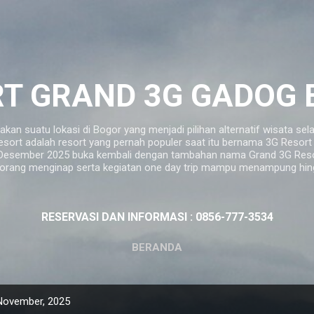
Langsung ke konten utama
T GRAND 3G GADOG
n suatu lokasi di Bogor yang menjadi pilihan alternatif wisata sel
esort adalah resort yang pernah populer saat itu bernama 3G Reso
06 Desember 2025 buka kembali dengan tambahan nama Grand 3G Resor
ang menginap serta kegiatan one day trip mampu menampung hing
RESERVASI DAN INFORMASI : 0856-777-3534
BERANDA
November, 2025