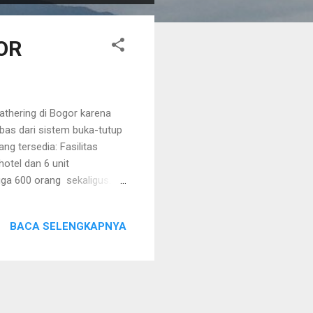
OR
athering di Bogor karena
ebas dari sistem buka-tutup
ng tersedia: Fasilitas
otel dan 6 unit
gga 600 orang sekaligus.
Aula utama memiliki
n seperti videotron, AC,
BACA SELENGKAPNYA
egiatan outbound , team
tik (anak & dewasa),
ess area. Paket Gathering...